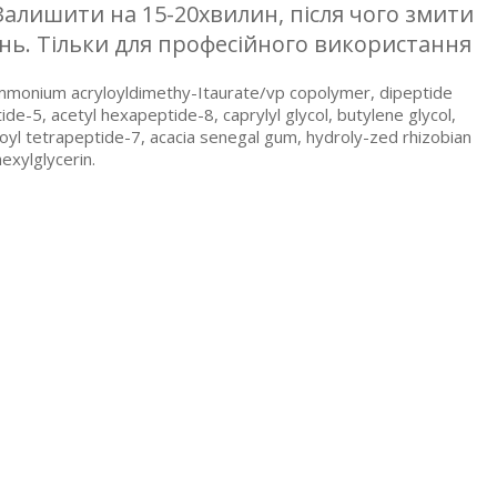
. Залишити на 15-20хвилин, після чого змити
нь. Тільки для професійного використання
 ammonium acryloyldimethy-Itaurate/vp copolymer, dipeptide
de-5, acetyl hexapeptide-8, caprylyl glycol, butylene glycol,
toyl tetrapeptide-7, acacia senegal gum, hydroly-zed rhizobian
exylglycerin.