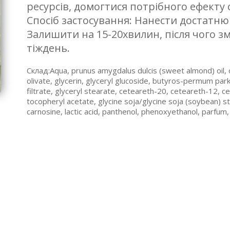
ресурсів, домогтися потрібного ефекту
Спосіб застосування: Нанести достатню 
Залишити на 15-20хвилин, після чого з
тіждень.
Склад:Aqua, prunus amygdalus dulcis (sweet almond) oil, oc
olivate, glycerin, glyceryl glucoside, butyros-permum park
filtrate, glyceryl stearate, ceteareth-20, ceteareth-12, cet
tocopheryl acetate, glycine soja/glycine soja (soybean) 
carnosine, lactic acid, panthenol, phenoxyethanol, parfum,