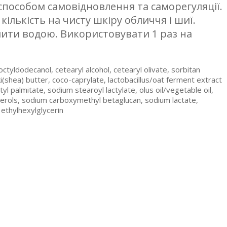
 способом самовідновлення та саморегуляції.
кількість на чисту шкіру обличчя і шиї.
мити водою. Використовувати 1 раз на
tyldodecanol, cetearyl alcohol, cetearyl olivate, sorbitan
i(shea) butter, coco-caprylate, lactobacillus/oat ferment extract
yl palmitate, sodium stearoyl lactylate, olus oil/vegetable oil,
sterols, sodium carboxymethyl betaglucan, sodium lactate,
 ethylhexylglycerin